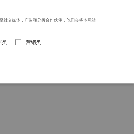
招贤纳士
新闻发布
投资者关系
享至社交媒体，广告和分析合作伙伴，他们会将本网站
联系我们
据类
营销类
llica Process Manager 流程管理系统
问题样本溯源