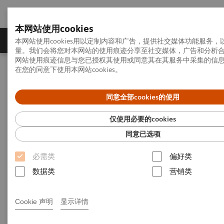
本网站使用cookies
产品一览
疾病与临床解决方案
相关信息
本网站使用cookies用以定制内容和广告，提供社交媒体功能服务
量。我们会将您对本网站的使用痕迹分享至社交媒体，广告和分析
网站使用痕迹信息与您已授权其使用或同意其在其服务中采集的信
在您的同意下使用本网站cookies。
首页
西门子网站隐私保护政策
同意全部cookies的使用
西门子网站隐私保护政策
仅使用必要的cookies
Siemens Healthineers Privacy Notice
同意已选项
必需类
偏好类
数据类
营销类
最后更新时间：2026年1月
Cookie 声明
显示详情