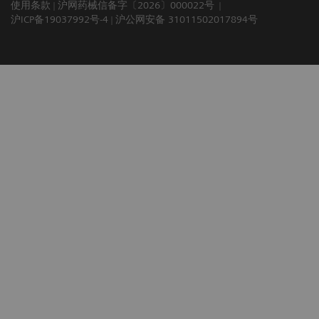
使用条款
沪网药械信备字〔2026〕000022号
沪ICP备19037992号-4
沪公网安备 31011502017894号