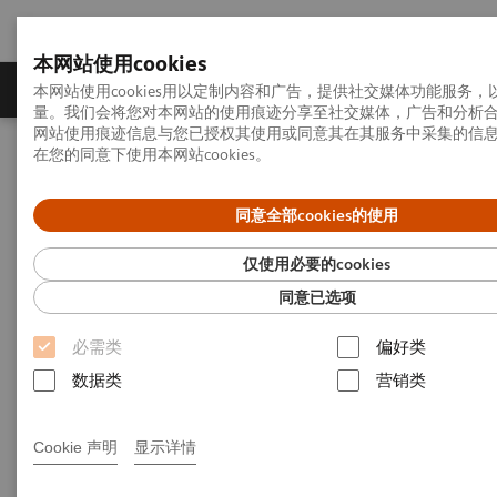
本网站使用cookies
产品一览
疾病与临床解决方案
相关信息
本网站使用cookies用以定制内容和广告，提供社交媒体功能服务
量。我们会将您对本网站的使用痕迹分享至社交媒体，广告和分析
网站使用痕迹信息与您已授权其使用或同意其在其服务中采集的信
在您的同意下使用本网站cookies。
首页
疾病与临床解决方案
器官移植 - ISDs
Overview of Siemens' ISD solutions
同意全部cookies的使用
Overview of Siemens' ISD
仅使用必要的cookies
solutions
同意已选项
必需类
偏好类
With recognized drug testing expertise, Siemens
数据类
营销类
Laboratory Diagnostics offers a comprehensive and
expanding menu of tests across multiple instrument
Cookie 声明
显示详情
solutions to meet the immunosuppressant drug (ISD)