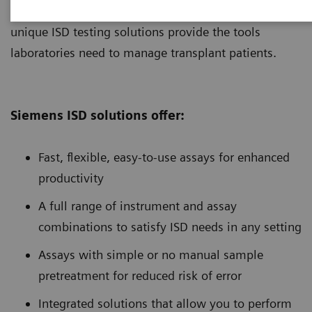
testing needs of customers in any setting. Our
unique ISD testing solutions provide the tools
laboratories need to manage transplant patients.
Siemens ISD solutions offer:
Fast, flexible, easy-to-use assays for enhanced
productivity
A full range of instrument and assay
combinations to satisfy ISD needs in any setting
Assays with simple or no manual sample
pretreatment for reduced risk of error
Integrated solutions that allow you to perform