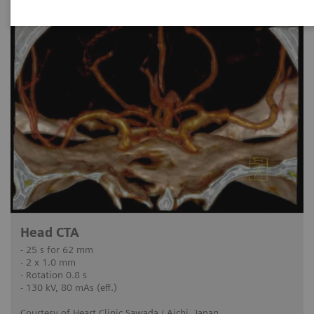
Head CTA
- 25 s for 62 mm
- 2 x 1.0 mm
- Rotation 0.8 s
- 130 kV, 80 mAs (eff.)
Courtesy of Heart Clinic Sawada / Aichi, Japan