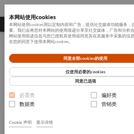
本网站使用cookies
产品一览
疾病与临床解决方案
相关信息
本网站使用cookies用以定制内容和广告，提供社交媒体功能服务
量。我们会将您对本网站的使用痕迹分享至社交媒体，广告和分析
网站使用痕迹信息与您已授权其使用或同意其在其服务中采集的信
在您的同意下使用本网站cookies。
首页
影像诊断与治疗
CT计算机断层扫描仪
Head CTA
同意全部cookies的使用
Head CTA
仅使用必要的cookies
同意已选项
必需类
偏好类
19-04-18
数据类
营销类
Cookie 声明
显示详情