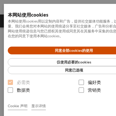
本网站使用cookies
产品一览
疾病与临床解决方案
相关信息
本网站使用cookies用以定制内容和广告，提供社交媒体功能服务
量。我们会将您对本网站的使用痕迹分享至社交媒体，广告和分析
网站使用痕迹信息与您已授权其使用或同意其在其服务中采集的信
在您的同意下使用本网站cookies。
首页
行业洞悉
洞见系列
推进医疗机器人技术：介入服务的未来
同意全部cookies的使用
推进医疗机器人技术：介入服
仅使用必要的cookies
务的未来
同意已选项
必需类
偏好类
洞见系列，第31期：与ECG管理顾问合著的关
数据类
营销类
于“实现高价值医疗服务”的领导力论文
Cookie 声明
显示详情