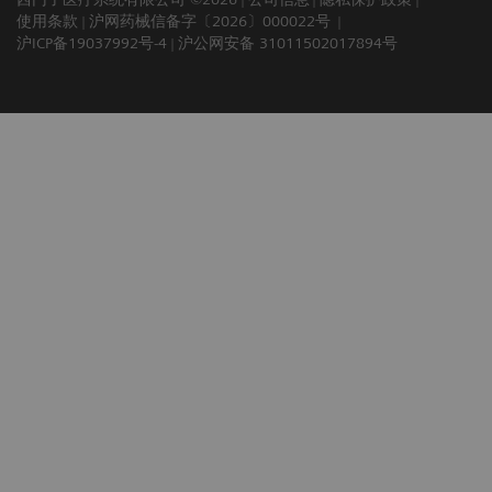
使用条款
沪网药械信备字〔2026〕000022号
沪ICP备19037992号-4
沪公网安备 31011502017894号