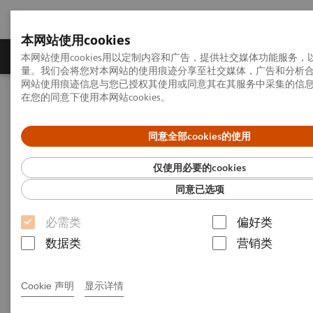
本网站使用cookies
产品一览
疾病与临床解决方案
相关信息
本网站使用cookies用以定制内容和广告，提供社交媒体功能服务
量。我们会将您对本网站的使用痕迹分享至社交媒体，广告和分析
网站使用痕迹信息与您已授权其使用或同意其在其服务中采集的信
在您的同意下使用本网站cookies。
首页
行业洞悉
洞见系列
引领癌症治疗
同意全部cookies的使用
引领癌症治疗
仅使用必要的cookies
同意已选项
洞见系列，第40期：关于“创新个性化医疗”的
思想领导力文章
必需类
偏好类
数据类
营销类
22-09-23
Cookie 声明
显示详情