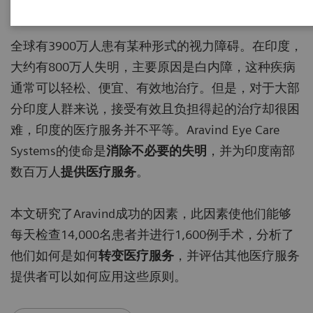
20-10-05
全球有3900万人患有某种形式的视力障碍。在印度，
大约有800万人失明，主要原因是白内障，这种疾病
通常可以轻松、便宜、有效地治疗。但是，对于大部
分印度人群来说，接受有效且负担得起的治疗却很困
难，印度的医疗服务并不平等。Aravind Eye Care
Systems的使命是
消除不必要的失明
，并为印度南部
数百万人
提供医疗服务
。
本文研究了Aravind成功的因素，此因素使他们能够
每天检查14,000名患者并进行1,600例手术，分析了
他们如何是如何
转变医疗服务
，并评估其他医疗服务
提供者可以如何应用这些原则。