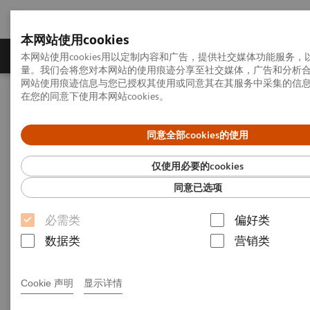
本网站使用cookies
产品一览
疾病与临床解决方案
相关信息
本网站使用cookies用以定制内容和广告，提供社交媒体功能服务
量。我们会将您对本网站的使用痕迹分享至社交媒体，广告和分析
网站使用痕迹信息与您已授权其使用或同意其在其服务中采集的信
在您的同意下使用本网站cookies。
首页
行业洞悉
洞见系列
放眼世界：Aravind如何改善数百万人获得医疗服务的机会
同意全部cookies的使用
放眼世界：Aravind如何改善数
仅使用必要的cookies
百万人获得医疗服务的机会
同意已选项
必需类
偏好类
洞见系列，第13期：如何改变印度及其他地区
数据类
营销类
的医疗服务
Cookie 声明
显示详情