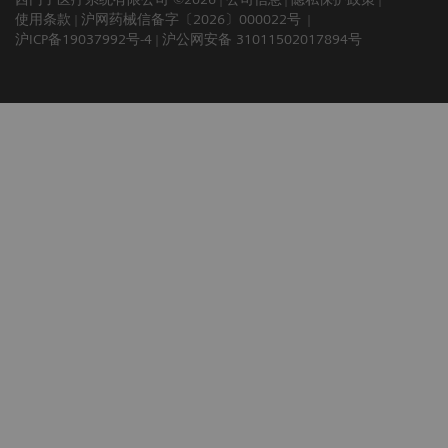
使用条款
沪网药械信备字〔2026〕000022号
沪ICP备19037992号-4
沪公网安备 31011502017894号