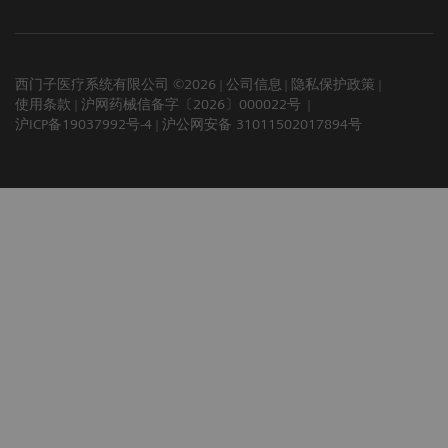
西门子医疗系统有限公司 ©2026
公司信息
隐私保护政策
使用条款
沪网药械信备字〔2026〕000022号
沪ICP备19037992号-4
沪公网安备 31011502017894号