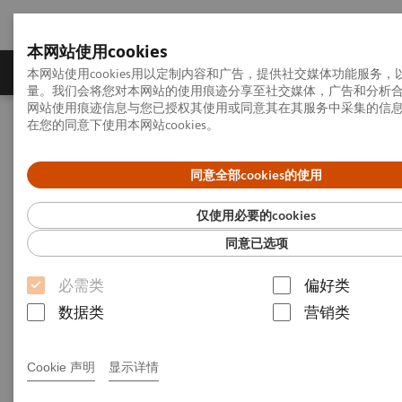
本网站使用cookies
产品一览
疾病与临床解决方案
相关信息
本网站使用cookies用以定制内容和广告，提供社交媒体功能服务
量。我们会将您对本网站的使用痕迹分享至社交媒体，广告和分析
网站使用痕迹信息与您已授权其使用或同意其在其服务中采集的信
在您的同意下使用本网站cookies。
首页
新闻发布
新闻稿
广东、海南50余位客户造访西门子（深圳）磁共振有限公司
同意全部cookies的使用
广东、海南50余位客户造访西
仅使用必要的cookies
门子（深圳）磁共振有限公司
同意已选项
必需类
偏好类
数据类
营销类
15-08-15
Cookie 声明
显示详情
2015年8月15日，来自广东省、海南省的50多位客