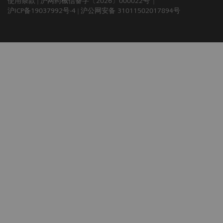
使用条款
沪网药械信备字〔2026〕000022号
沪ICP备19037992号-4
沪公网安备 31011502017894号