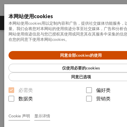
本网站使用cookies
产品一览
疾病与临床解决方案
相关信息
本网站使用cookies用以定制内容和广告，提供社交媒体功能服务
量。我们会将您对本网站的使用痕迹分享至社交媒体，广告和分析
网站使用痕迹信息与您已授权其使用或同意其在其服务中采集的信
在您的同意下使用本网站cookies。
首页
新闻发布
新闻稿
西门子医疗创新技术落地世界之巅 ，西藏首台5G方舱车载CT正式投
入使用
同意全部cookies的使用
仅使用必要的cookies
西门子医疗创新技术落地世界
同意已选项
之巅 ，西藏首台5G方舱车载CT
必需类
偏好类
正式投入使用
数据类
营销类
Cookie 声明
显示详情
20-12-14