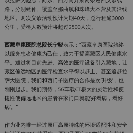
以拉萨为起点，向东、西方向开展两条巡回义诊线
路，分别延伸、覆盖至那曲镇和珠峰大本营及其沿线
地区。两次义诊活动预计为期40天，总行程逾3000
公里，受检人数预计将超过2500人次。
西藏阜康医院总院长宁晓
表示：“西藏阜康医院始终
以服务患者健康为己任，致力于提高藏区人民健康水
平。通过将目前先进、高效的医疗设备引入藏地，让
藏区偏远地区的医疗检查水平得以赶上、甚至追赶拉
萨大医院，我们和西门子医疗的合作是次‘升级’，也
刚刚起步。我们期待，5G车载CT极大的灵活性和便
捷性使偏远地区的患者在家门口就能‘好看病，看好
病’。”
作为业内唯一经过原厂高原特殊的环境适配性和安全