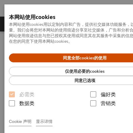
本网站使用cookies
产品一览
疾病与临床解决方案
相关信息
本网站使用cookies用以定制内容和广告，提供社交媒体功能服务
量。我们会将您对本网站的使用痕迹分享至社交媒体，广告和分析
网站使用痕迹信息与您已授权其使用或同意其在其服务中采集的信
在您的同意下使用本网站cookies。
首页
新闻发布
新闻稿
西门子医疗在深圳举行全新研发制造基地奠基仪式
同意全部cookies的使用
西门子医疗在深圳举行全新研
仅使用必要的cookies
发制造基地奠基仪式
同意已选项
投资逾
10
亿打造世界级产业高地，立足大湾区
必需类
偏好类
共绘开放合作崭新蓝图
数据类
营销类
Cookie 声明
显示详情
25-01-16