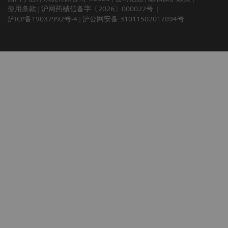
使用条款
沪网药械信备字〔2026〕000022号
沪ICP备19037992号-4
沪公网安备 31011502017894号