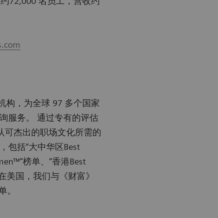
约72,000 名员工，营收约
s.com
构，为全球 97 多个国家
询服务。 通过专有的评估
认可杰出的职场文化所需的
括“大中华区Best
Women™”榜单、“香港Best
”榜单。 在美国，我们与《财富》
榜单。