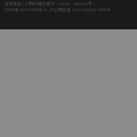
使用条款
沪网药械信备字〔2026〕000022号
沪ICP备19037992号-4
沪公网安备 31011502017894号