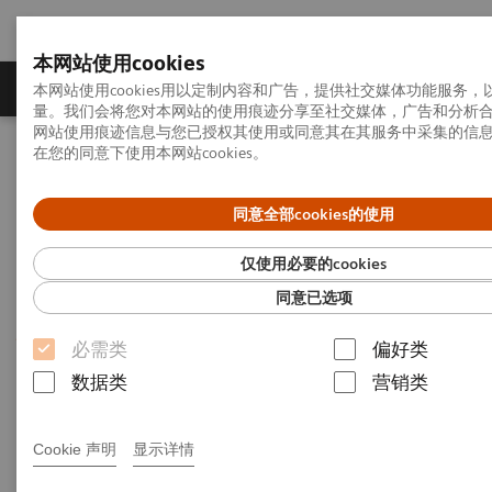
本网站使用cookies
产品一览
疾病与临床解决方案
相关信息
本网站使用cookies用以定制内容和广告，提供社交媒体功能服务
量。我们会将您对本网站的使用痕迹分享至社交媒体，广告和分析
网站使用痕迹信息与您已授权其使用或同意其在其服务中采集的信
在您的同意下使用本网站cookies。
首页
关于西门子医疗
西门子（深圳）磁共振有限公司
磁共振成像
同意全部cookies的使用
西门子（深圳）磁共振有限公
仅使用必要的cookies
司
同意已选项
磁共振成像
必需类
偏好类
数据类
营销类
公司是西门子医疗全球三大磁共振研发生产总部之
一，也是西门子医疗唯一具有磁共振完整价值链条的
Cookie 声明
显示详情
研发生产基地，拥有磁共振从部件到整机的研发与生