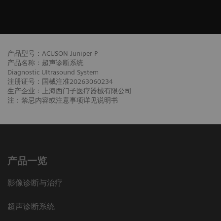
产品型号：ACUSON Juniper P
产品名称：超声诊断系统
Diagnostic UItrasound System
注册证号：国械注准20263060234
生产企业：上海西门子医疗器械有限公司
注：禁忌内容或注意事项详见说明书
产品一览
影像诊断与治疗
超声诊断系统