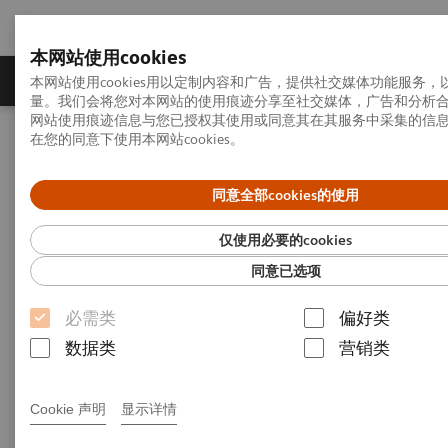
本网站使用cookies
产品一览
疾病与临床解决方案
相关信息
本网站使用cookies用以定制内容和广告，提供社交媒体功能服务
量。我们会将您对本网站的使用痕迹分享至社交媒体，广告和分析
网站使用痕迹信息与您已授权其使用或同意其在其服务中采集的信
在您的同意下使用本网站cookies。
首页
影像诊断与治疗
超声诊断系统
超声新时代
ACUSON Juniper系列
ACUSON Juniper P
同意全部cookies的使用
ACUSON Juniper P
仅使用必要的cookies
同意已选项
必需类
偏好类
数据类
营销类
Cookie 声明
显示详情