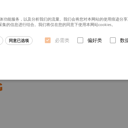
社交媒体功能服务，以及分析我们的流量。我们会将您对本网站的使用痕迹分
的信息进行结合。我们将仅在您的同意下使用本网站cookies。
必需类
偏好类
数
同意已选项
行业洞悉
equoia 系列
ACUSON Sequoia Silver G
G