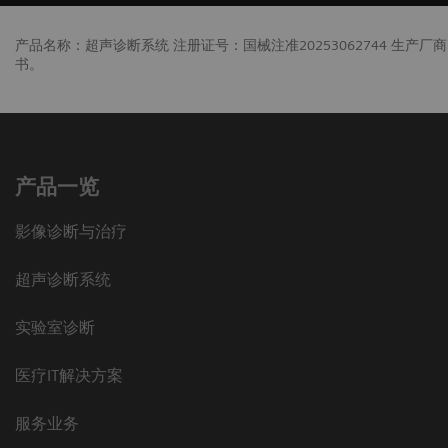
产品名称：超声诊断系统 注册证号：国械注准20253062744 生
书。
产品一览
影像诊断与治疗
超声诊断系统
实验室诊断
医疗IT解决方案
服务业务