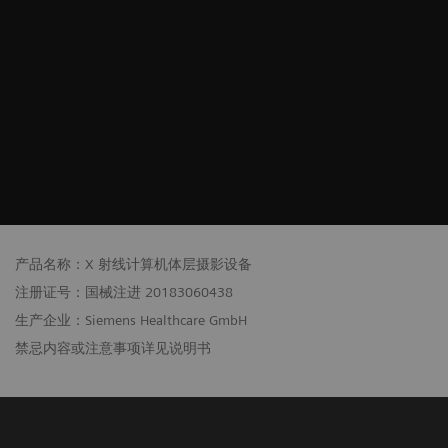
产品名称：X 射线计算机体层摄影设备
注册证号：国械注进 20183060438
生产企业：Siemens Healthcare GmbH
禁忌内容或注意事项详见说明书