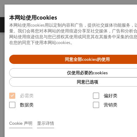
本网站使用cookies
产品一览
疾病与临床解决方案
相关信息
本网站使用cookies用以定制内容和广告，提供社交媒体功能服务
量。我们会将您对本网站的使用痕迹分享至社交媒体，广告和分析
网站使用痕迹信息与您已授权其使用或同意其在其服务中采集的信
在您的同意下使用本网站cookies。
首页
行业洞悉
洞见系列
无摩擦的医疗：为什么重要以及如何实现
同意全部cookies的使用
无摩擦的医疗：为什么重要以
仅使用必要的cookies
及如何实现
同意已选项
必需类
偏好类
洞见系列，第28期：与ECG Management
数据类
营销类
Consultants共同撰写的关于“实现卓越运营”和
“数字化医疗”的思想领导力文章
Cookie 声明
显示详情