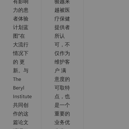
有影响
验越来
⼒的患
越被医
者体验
疗保健
计划蓝
提供者
图”在
所认
⼤流⾏
可，不
情况下
仅作为
的 更
维护客
新。与
户 满
The
意度的
Beryl
可取特
Institute
点，也
共同创
是⼀个
作的这
重要的
篇论⽂
业务优