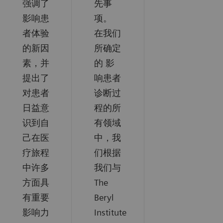
强调了
先事
影响患
项。
者体验
在我们
的新因
所确定
素，并
的 影
提出了
响患者
对患者
诊断过
⽇益意
程的所
识到⾃
有领域
⼰在医
中，我
疗旅程
们根据
中许多
我们与
⽅⾯具
The
有重要
Beryl
影响⼒
Institute