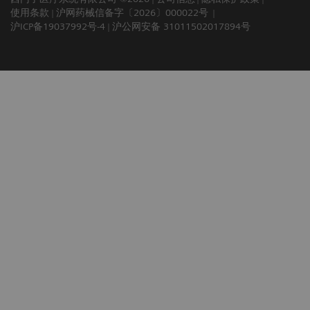
使用条款
沪网药械信备字〔2026〕000022号
沪ICP备19037992号-4
沪公网安备 31011502017894号