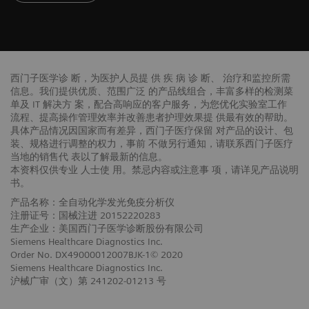
西门子医学诊 断，为医护人员提 供 疾 病 诊 断、 治疗和监控所需
信息。我们提供优质、范围广泛 的产品线组合，丰富多样的检测菜
单及 IT 解决方 案，配合高响应的客户服务，为您优化实验室工作
流程、提高操作管理效率并改善患者护理效果提 供最有效的帮助。
具体产品情况因国家而有差异，西门子医疗保留 对产品的设计、包
装、规格进行调整的权力，事前 不做另行通知，请联系西门子医疗
当地的销售代 表以了解最新的信息。
本资料仅供专业 人士使 用。禁忌内容或注意事 项，请详见产品说明
书。
产品名称：全自动化学发光免疫分析仪
注册证号：国械注进 20152220283
生产企业：美国西门子医学诊断股份有限公司
Siemens Healthcare Diagnostics Inc.
Order No. DX49000012007BJK-1© 2020
Siemens Healthcare Diagnostics Inc.
沪械广审（文）第 241202-01213 号