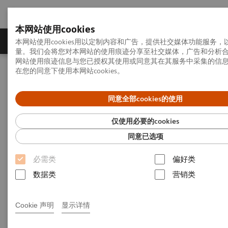
本网站使用cookies
产品一览
疾病与临床解决方案
相关信息
本网站使用cookies用以定制内容和广告，提供社交媒体功能服务
量。我们会将您对本网站的使用痕迹分享至社交媒体，广告和分析
网站使用痕迹信息与您已授权其使用或同意其在其服务中采集的信
在您的同意下使用本网站cookies。
首页
实验室诊断
化学发光检测系统
免疫分析系统
ADVIA® Centaur XPT
同意全部cookies的使用
ADVIA
Centaur XPT 全自动化学
仅使用必要的cookies
发光免疫分析仪
同意已选项
必需类
偏好类
ADVIA Centaur XPT 是一台全自动化学发光免疫分析
数据类
营销类
仪，直观的界面设计、 简单的操作流程以及优秀的
工作性能，满足了不断增长的提供可靠、快速检 测
Cookie 声明
显示详情
结果的用户需求。进一步提高了您的实验室检验效