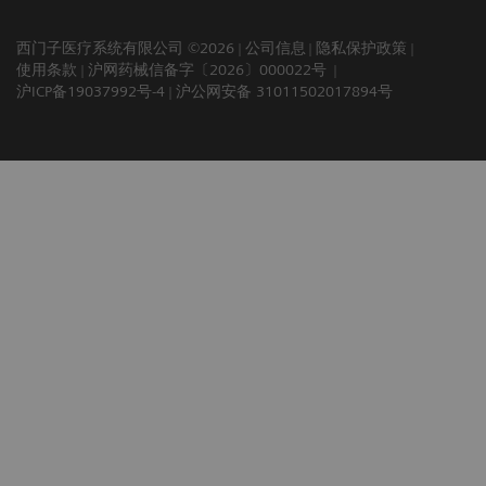
西门子医疗系统有限公司 ©2026
公司信息
隐私保护政策
使用条款
沪网药械信备字〔2026〕000022号
沪ICP备19037992号-4
沪公网安备 31011502017894号