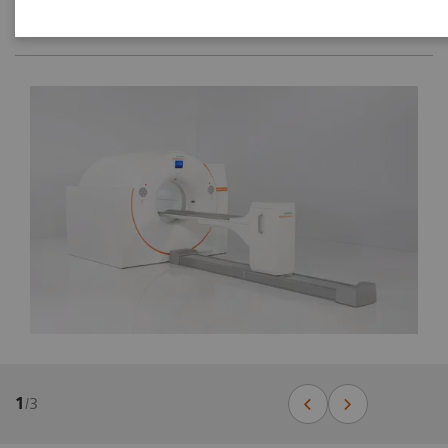
1
/
3