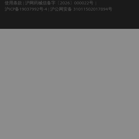
使用条款
沪网药械信备字〔2026〕000022号
沪ICP备19037992号-4
沪公网安备 31011502017894号