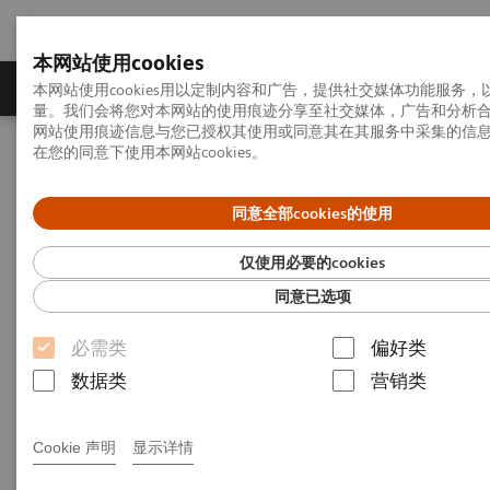
本网站使用cookies
产品一览
疾病与临床解决方案
相关信息
本网站使用cookies用以定制内容和广告，提供社交媒体功能服务
量。我们会将您对本网站的使用痕迹分享至社交媒体，广告和分析
网站使用痕迹信息与您已授权其使用或同意其在其服务中采集的信
在您的同意下使用本网站cookies。
首页
影像诊断与治疗
分子影像
PET/CT
Biograph Vision Quadra
同意全部cookies的使用
Biograph Vision Quadra
仅使用必要的cookies
同意已选项
正电子发射及X射线计算机断层成像系统
必需类
偏好类
PET/CT
数据类
营销类
Cookie 声明
显示详情