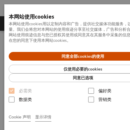
本网站使用cookies
产品一览
疾病与临床解决方案
相关信息
本网站使用cookies用以定制内容和广告，提供社交媒体功能服务
量。我们会将您对本网站的使用痕迹分享至社交媒体，广告和分析
网站使用痕迹信息与您已授权其使用或同意其在其服务中采集的信
在您的同意下使用本网站cookies。
首页
最新动态
同意全部cookies的使用
最新动态
仅使用必要的cookies
同意已选项
了解西门子医疗中国最新动态
必需类
偏好类
数据类
营销类
Cookie 声明
显示详情
新闻和故事：专题报导
深入探讨医疗行业热门话题与最