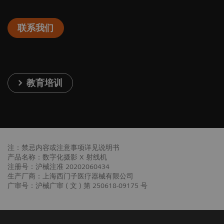
联系我们
教育培训
注：禁忌内容或注意事项详见说明书
产品名称：数字化摄影 X 射线机
注册号：沪械注准 20202060434
生产厂商：上海西门子医疗器械有限公司
广审号：沪械广审 ( 文 ) 第 250618-09175 号