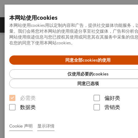
本网站使用cookies
产品一览
疾病与临床解决方案
相关信息
本网站使用cookies用以定制内容和广告，提供社交媒体功能服务
量。我们会将您对本网站的使用痕迹分享至社交媒体，广告和分析
网站使用痕迹信息与您已授权其使用或同意其在其服务中采集的信
在您的同意下使用本网站cookies。
首页
影像诊断与治疗
X线摄影
数字X线
YSIO X. pree
同意全部cookies的使用
YSIO X.pree
仅使用必要的cookies
同意已选项
数字化医用X射线摄影系统
必需类
偏好类
数据类
营销类
Cookie 声明
显示详情