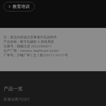
教育培训
注：禁忌内容或注意事项详见说明书
产品名称：数字化摄影 X 射线系统
注册号：国械注进 20222060011
生产厂商：Siemens Healthcare GmbH
广审号：沪械广审 ( 文 ) 第270117-33171号
产品一览
影像诊断与治疗