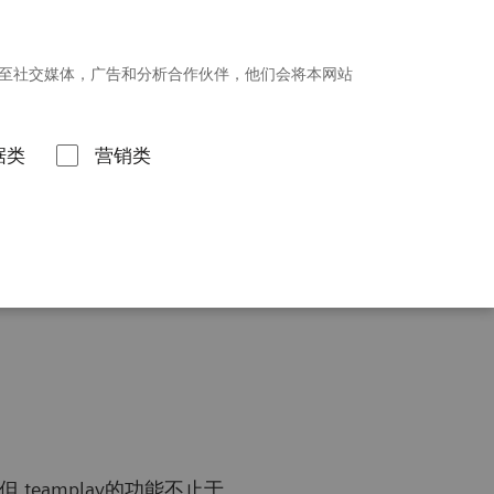
招贤纳士
新闻发布
投资者关系
享至社交媒体，广告和分析合作伙伴，他们会将本网站
联系我们
据类
营销类
eamplay的功能不止于