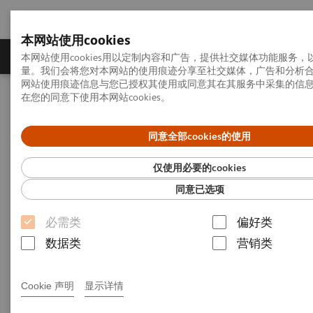
本网站使用cookies
产品一览
疾病与临床解决方案
相关信息
本网站使用cookies用以定制内容和广告，提供社交媒体功能服务
量。我们会将您对本网站的使用痕迹分享至社交媒体，广告和分析
网站使用痕迹信息与您已授权其使用或同意其在其服务中采集的信
在您的同意下使用本网站cookies。
首页
服务业务
产品执行标准
X线诊断系统
同意全部cookies的使用
X线诊断系统
仅使用必要的cookies
同意已选项
GB 9706.1-2007 医用电气设备 第1部分：安全通用
必需类
偏好类
要求
数据类
营销类
YY 0505-2012 医用电气设备 第1-2部分：安全通用
要求并列标准：电磁兼容 要求和试验
Cookie 声明
显示详情