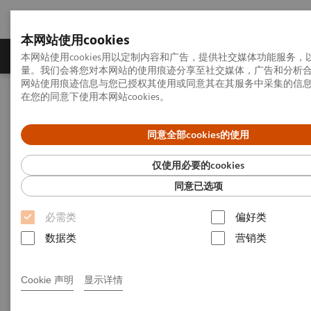
本网站使用cookies
产品一览
疾病与临床解决方案
相关信息
本网站使用cookies用以定制内容和广告，提供社交媒体功能服务
量。我们会将您对本网站的使用痕迹分享至社交媒体，广告和分析
网站使用痕迹信息与您已授权其使用或同意其在其服务中采集的信
在您的同意下使用本网站cookies。
首页
服务业务
产品执行标准
移动式C形臂X射线机
同意全部cookies的使用
移动式C形臂X射线机
仅使用必要的cookies
同意已选项
GB 9706.1-2007 医用电气设备 第1部分：安全通用
必需类
偏好类
要求
数据类
营销类
YY 0505-2012 医用电气设备 第1-2部分：安全通用
Cookie 声明
显示详情
要求并列标准：电磁兼容 要求和试验