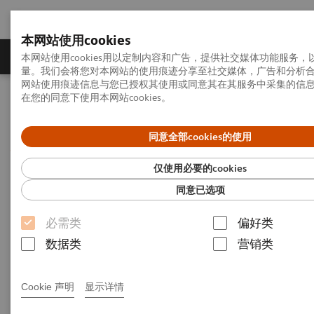
本网站使用cookies
产品一览
疾病与临床解决方案
相关信息
本网站使用cookies用以定制内容和广告，提供社交媒体功能服务
量。我们会将您对本网站的使用痕迹分享至社交媒体，广告和分析
网站使用痕迹信息与您已授权其使用或同意其在其服务中采集的信
在您的同意下使用本网站cookies。
首页
疾病与临床解决方案
传染性疾病
同意全部cookies的使用
传染性疾病
仅使用必要的cookies
同意已选项
Siemens Healthineers提供全面的传染性疾病筛查产
必需类
偏好类
品，从肝炎病毒、人类免疫缺陷病毒、梅毒螺旋体等
数据类
营销类
术前筛查项目到TORCH及其它特殊项目。
Cookie 声明
显示详情