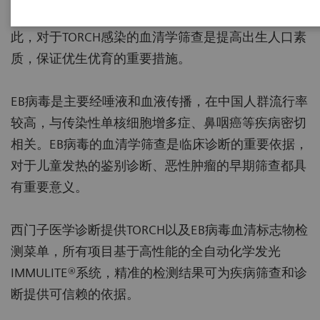
（Others），可引起早产、流产以及胎儿畸形。因
此，对于TORCH感染的血清学筛查是提高出生人口素
质，保证优生优育的重要措施。
EB病毒是主要经唾液和血液传播，在中国人群流行率
较高，与传染性单核细胞增多症、鼻咽癌等疾病密切
相关。EB病毒的血清学筛查是临床诊断的重要依据，
对于儿童发热的鉴别诊断、恶性肿瘤的早期筛查都具
有重要意义。
西门子医学诊断提供TORCH以及EB病毒血清标志物检
测菜单，所有项目基于高性能的全自动化学发光
IMMULITE®系统，精准的检测结果可为疾病筛查和诊
断提供可信赖的依据。