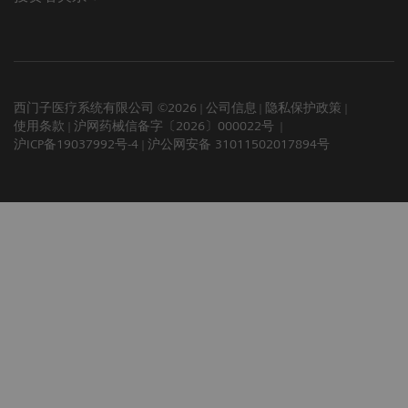
西门子医疗系统有限公司 ©2026
公司信息
隐私保护政策
使用条款
沪网药械信备字〔2026〕000022号
沪ICP备19037992号-4
沪公网安备 31011502017894号