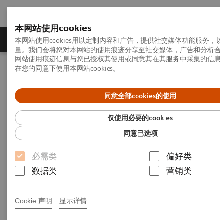
本网站使用cookies
产品一览
疾病与临床解决方案
相关信息
本网站使用cookies用以定制内容和广告，提供社交媒体功能服务
量。我们会将您对本网站的使用痕迹分享至社交媒体，广告和分析
网站使用痕迹信息与您已授权其使用或同意其在其服务中采集的信
在您的同意下使用本网站cookies。
首页
疾病与临床解决方案
传染性疾病
ToRCH & 特殊项目
同意全部cookies的使用
ToRCH & 特殊项目
仅使用必要的cookies
同意已选项
必需类
偏好类
数据类
营销类
TORCH是引起先天性宫内感染及围产期感染的一组病
原体缩写，包括弓形虫（Toxoplasma)、风疹病毒
(Rubella Virus)、巨细胞病毒（Cytomegalo Virus）、
Cookie 声明
显示详情
单纯疱疹病毒I/II型（Herpes Virus）以及其它病原体